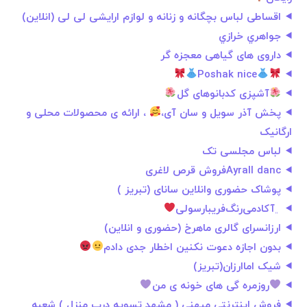
اقساطی لباس بچگانه و زنانه و لوازم ارایشی لی لی (انلاین)
جواهري خرازي
داروی های گیاهی معجزه گر
Poshak nice
آشپزی کدبانوهای گل
پخش آذر سویل و سان آی،
، ارائه ی محصولات محلی و
ارگانیک
لباس مجلسی تک
Ayrall dancفروش قرص لاغری
پوشاک حضوری وانلاین سانای (تبریز )
﮼آکادمی‌رنگ‌فریبا‌رسولی
ارزانسرای گالری ماهرخ (حضوری و انلاین)
بدون اجازه دعوت نکنین اخطار جدی دادم
شیک اماارزان(تبریز)
روزمره گی های خونه ی من
فروش اینترنتی میهنی ( مشهد تسویه درب منزل ) شعبه