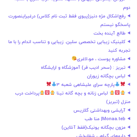
دوم
رفع‌اشکال مژه دنیز(پیوی فقط ثبت نام کلاس) درغیراینصورت
پاسخگو نیستم
طالع آینده بخت
کلینیک زیبایی تخصصی سلین. زیبایی و تناسب اندام را با ما
تجربه کنید
مشاوره پوست ، مو،لاغری
تبریز : (سحر ادیب فر) آموزشگاه و ارایشگاه
لباس بچگانه زیوران
پارچه سرای علیشاهی شعبه 3
لباس زنانه و بچه گانه تینا
پرداخت درب
منزل (تبریز)
آرایشی وبهداشتی گلاریس
Monaa.teb| منا طب
مزون بچگانه یونیک(فقط آنلاین)
داروهای گیاهی شفابخش