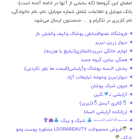
اعضای این گروه‌ها (که بخشی از آنها در ادامه آمده است)،
بانک موبایل و اطلاعات شامل شماره موبایل، نام، نام خانوادگی،
نام کاربری در تلگرام و … خدمتتون ارسال می‌شود.
فروشگاه نقدواقساطی پوشاک وکیف وکفش ناز
دیوار زرین تبریز
لوازم خانگی تبریزخانملاری(تبلیغ با هزینه)
همگی بیاین گروه جدید
پخش البسه پوشاک وآرایشی(قیمت ها باور نکردنی)
دیوارتبریز وحومه تبلیغات آزاد
مزون شیک پوشان
آرایشی‌ نـ
ـگین
گالری آیسل
(تبریز)
ارزانکده آرایشي السانا
﷽
شیک و پیک
فروش محصولات LDORABEAUTY مشاوره پوست ومو
رایگان