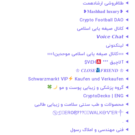
طلافروشی ارشادهمت
❥𝐌𝐚𝐬𝐡𝐡𝐚𝐝 𝐥𝐮𝐱𝐮𝐫𝐲❥
Crypto Football DAO
کانال صیغه یابی اسلامی
𝙑𝙤𝙞𝙘𝙚 𝘾𝙝𝙖𝙩
لینکدونی
«««کانال صیغه یابی اسلامی موحدین۱»»»
آلاچیق °°°
V£H$
𝑭𝑹𝑰𝑬𝑵𝑫 ♔
♔ 𝑪𝑳𝑶𝑺𝑬
Schwarzmarkt VIP
Kaufen und Verkaufen
گروه پزشکی و زیبایی پوست و مو
CryptoDecko | ENG
محصولات و طب سنتی سلامت و زیبایی طالبی
༒⃟ᎬᏒOᏒ⃟???༒⃤ᎳᎪᏞᏦᎾᏉᎬᏒ༒⏤͟͟͞͞?⃠
.
فنی مهندسی و املاک رسول