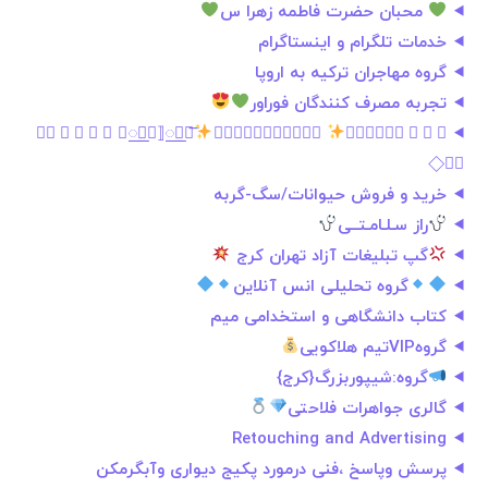
محبان حضرت فاطمه زهرا س
خدمات تلگرام و اینستاگرام
گروه مهاجران ترکیه به اروپا
تجربه مصرف کنندگان فوراور
⃟ ⃟ ⃟ ⃟ ⃟ ⟦꯭⚘꯭⟧꯭❥꯭͞
𝐍𝐚𝐛𝐳𝐞𝐄𝐡𝐬𝐚𝐬꯭
❥⟦꯭⚘꯭⟧ ⃟ ⃟ ⃟
⃟ ⃟
خرید و فروش حیوانات/سگ-گربه
راز سـلـامـتــی
گپ تبلیغات آزاد تهران کرج
گروه تحلیلی انس آنلاین
کتاب دانشگاهی و استخدامی میم
گروهVIPتیم هلاکویی
گروه:شیپوربزرگ{کرج}
گالری جواهرات فلاحتی
Retouching and Advertising
پرسش وپاسخ ،فنی درمورد پکیج دیواری وآبگرمکن