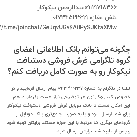
09119718366عبدالرحمن نیکوکار
تلفن مغازه 01734522699
://t.me/joinchat/GeJqvUGv6AiIPySJKtaXMw
چگونه می‌توانم بانک اطلاعاتی اعضای
گروه تلگرامی فرش فروشی دستبافت
نیکوکار رو به صورت کامل دریافت کنم؟
لطفا در تلگرام به شماره ۰۹۱۲۱۴۰۰۲۳۷ پیام ارسال فرمایید و در
خصوص کسب‌وکارتون هر توضیحی نیاز هست بفرمایید. هم
این امکان هست تا بانک موبایل فرش فروشی دستبافت نیکوکار
برای شما ارسال شود و یا به صورت جامع‌تری بانک موبایل از
گروه‌های دیگری که مرتبط با این حوزه هستند برایتان تهیه شود
و پس از تایید شما برایتان ارسال شود.