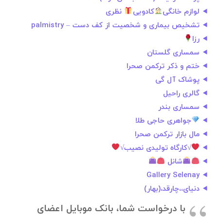
لوازم خانگی
کادویی
نظری
تشخیص بیماری و شخصیت از کف دست – palmistry
رزا
سمساری گلستان
ختم و ذکر ترکمن صحرا
پوشاک آل گی
گالری راحیل
سمساری بندر
جواهری حاجی طلا
مال بازار ترکمن صحرا
√کارگاه تولیدی نصیب√
شانل
Gallery Selenay
دنیای،،چارقد،(بهار)
با درخواست شما، بانک موبایل اعضای