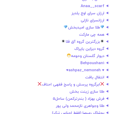
Anaa__scarf
ارزان سرای اوچ یلدیز
ارزانسرای نازلی
طلا سازی امیدبخش
همه چی مارکت
بزرگترین گروه آق قلا
گروه دیزاین یاپراک
دیوار گلستان وحومه
Behpoushan1
♥️ ashpaz_nemoneh♥️
انتقال یافت
ابرگروه پرسش و پاسخ فقهی احناف
طلا سازی زینت بخش
فرش بهزاد ( بندرترکمن) ساحل5
طلا وجواهری نازمحمد ولی پور
پوشاک رمیصا (فقط اجناس ترک)