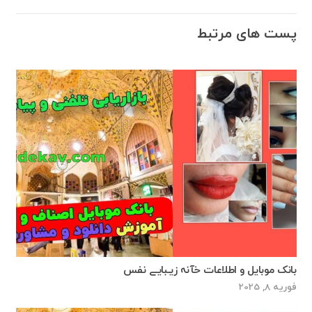
پست های مرتبط
بانک موبایل و اطلاعات خآنہ زیـبايـے نفس
فوریه 8, 2025