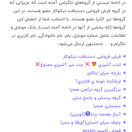
در ادامه لیستی از گروه‌های تلگرامی آمده است که عزیزانی که
در گروه فرش فروشی دستبافت نیکوکار عضو هستند، در این
گروه‌ها نیر اکثرا عضو هستند. با انتخاب شما از اعضای این
گروه‌ها (که بخشی از آنها در ادامه آمده است)، بانک موبایل و
اطلاعات شامل شماره موبایل، نام، نام خانوادگی، نام کاربری در
تلگرام و … خدمتتون ارسال می‌شود.
فرش فروشی دستبافت نیکوکار
لذت آشپزی
چت غیر آشپزی ممنوع
پارچه سرای ایلکای
ارزانكده خونه ي فانتزي?
بزرگترين گروه ترکمن صحرا
گروه پرسش و پاسخ دینی
سمساری صحرا
آيناز معتمد برند
(كويين)
چارقد سرای احسان(آق‌قلا و بندر)
قماش اِکسونexxon