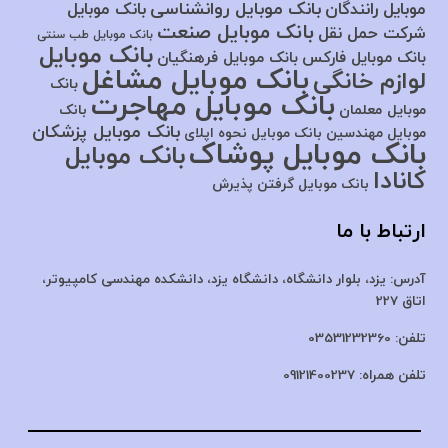
بانک موبایل روانشناسی
موبایل رانندگان
بانک موبایل
بانک موبایل صنعت
شرکت حمل نقل
بانک موبایل طب سنتی
بانک موبایل
بانک موبایل فارکس
بانک موبایل فرهنگیان
بانک موبایل مشاغل
لوازم خانگی
بانک
بانک موبایل مهاجرت
موبایل معلمان
بانک
بانک موبایل پزشکان
موبایل مهندسین
بانک موبایل نحوه اپلای
بانک موبایل پوشاک
بانک موبایل
کانادا
بانک موبایل گرفتن پذیرش
ارتباط با ما
آدرس:
یزد، بلوار دانشگاه، دانشگاه یزد،
دانشکده مهندسی کامپیوتر،
اتاق 227
تلفن:
03531232360
تلفن همراه:
09121400237