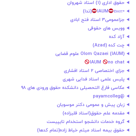
حقوق اداری (۱) استاد شهروان
•IAUM
cнαт
(تدا)
جزاعمومی۳ استاد فتح ابادی
وویس های حقوقی
آزاد کده
چت کده (Azad)
Olom Qazaei (IAUM) علوم قضایی
IAUM
no chat
جزای اختصاصی ۲ استاد افشاری
پلیس علمی استاد فدایی شهری
عکاسی فارغ التحصیلی دانشکده حقوق ورودی های ۹۸
@payamcolleg
زبان پیش و عمومی دکتر موسویان
مقدمه علم حقوق(استاد قلیزاده)
گروه خدمات دانشجو استخدام تایپیست
حقوق بیمه استاد میثم خیاط زاده(تمام کدها)