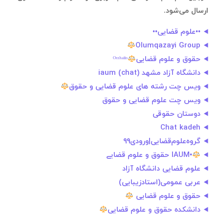
ارسال می‌شود.
••علوم قضایی••
Olumqazayi Group
حقوق و علوم قضایی
ᴼʳᶻʰᵃⁿˢ
دانشگاه آزاد مشهد iaum (chat)
ویس چت رشته های علوم قضایی و حقوق
ویس چت علوم قضایی و حقوق
دوستان حقوقی
Chat kadeh
گروه‌علوم‌قضایی|ورودی۹۹
•IAUM حقوق و علوم قضایے
علوم قضایی دانشگاه آزاد
عربی عمومی(استادزیبایی)
حقوق و علوم قضایی
دانشکده حقوق‌ و‌ علوم قضایی