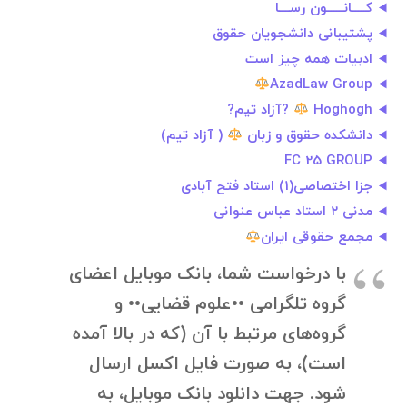
کـــــانــــــون رســــا
پشتیبانی دانشجویان حقوق
ادبیات همه چیز است
AzadLaw Group
Hoghogh
?آزاد تیم?
دانشکده حقوق و زبان
( آزاد تیم)
FC 25 GROUP
جزا اختصاصی(1) استاد فتح آبادی
مدنی ۲ استاد عباس عنوانی
مجمع حقوقی ایران
با درخواست شما، بانک موبایل اعضای
گروه تلگرامی ••علوم قضایی•• و
گروه‌های مرتبط با آن (که در بالا آمده
است)، به صورت فایل اکسل ارسال
شود. جهت دانلود بانک موبایل، به