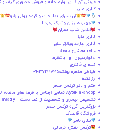
فروش آن لاین لوازم خانه و فروش حضوری کیف و
گالری منیر
ارزانسرای بدلیجات و قرعه پولی بانو
جهیزیه ارزان وشیک زمرد 1
انلاین شاپ عمران
گالری مایا
گالری چارقد ویالق سایرا
Beauty_Cosmetic
.دکوارسیون آوا. باشقره.
کلبه ی فانتزی
خیاطی طاهره بهلکه09037199835
ارزانکده
ختم و ذکر ترکمن صحرا
Aytekin-shoop تمامی اجناس با قرعه های ماهانه لوازم خانگی و صندوق پول نقد
تشخیص بیماری و شخصیت از کف دست – palmistry
بزرگترين گروه ترکمن صحرا
فروشگاه قاصدک
طلای نامی
ترکمن نقش خرمالی