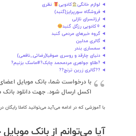
لوازم خانگی
کادویی
نظری
فروشگاه سورپرایز(گنبد)
ارزانسرای نازلی
⚘کادویی رزگل گنبد
گروه خبرهای مردمی گنبد
گالری مدلین
سمساری بندر
دنیای چارقد و روسری صوفیا(رضائی_نافعی)
?طلاو جواهری مردمحمد چابک?#ماسک بزنیم?
??گالری زرین ترنج??
با درخواست شما، بانک موبایل اعضای 
اکسل ارسال شود. جهت دانلود بانک موبایل، به ۰۹۱۲۱۴۰۰۲۳۷ در تلگرام درخواستت
با آموزشی که در ادامه می‌آید می‌توانید کاملا رایگان 
آیا می‌توانم از بانک موبایل 