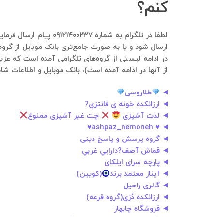
کنم؟
لطفا در تلگرام به شم
ارسال شود و یا به صورت جامع‌تری بانک موبایل از گروه
در ادامه لیستی از گروه‌های تلگرامی آمده است که عزی
از آنها در ادامه آمده است)، بانک موبایل و اطلاعات شا
طلاروسی
ارزانكده خونه ي فانتزي?
لذت آشپزی
چت غیر آشپزی ممنوع
♥️ ashpaz_nemoneh♥️
گروه پرسش و پاسخ دینی
قماش آصف?دارايي غربي
پارچه سرای ایلکای
آيناز معتمد برند
(كويين)
گالری راحیل
ارزانکده دُرّی(گروه قرعه)
فروشگاه چابهار