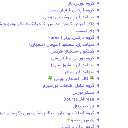
گروه بورس باز
گروه فارکس فراچارتیست
سهامداران پتروشیمی بوعلی
وآذر،کترام، .کرمان غدیس، کیمیاتک قشکر ،وثنو ول
واچ لیست
گروه فارکس برتر | Forex
سهامداران سصفها (سیمان اصفهان)
گفتگو و سیگنال فارکس
گروه بورسی و فرابورسی
سهامداران سفانو(اصلی)
سهامداران سباقر
تالار گفتمان بورس
گروه تبادل اطلاعات بورسیزم
مستر بورس
Bourse_Alireza
ارز دیجیتال
گروه آریا ( سهامداران ثنظام شفن نوری دکپسول دزه
بورس پیشرو
گروه ایران فارکس