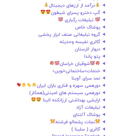
درآمد از ارزهای دیجیتال
گپ دخترو پسرای شیطون
تبلیغات رگباری
پوشاک خاص
گروه تبلیغاتی صنف ابزار پخشی
گالری نفیسه وحدیثه
ديوار لارستان
پتو پاندا
شوقیان خراسان
خدمات«ساختمانی»نوین»
نمد سرای آوینا
دورهمی سهره و قناری بازان ایران
دورهمی سیستم های امینتی(همکار)
ارایشی بهداشتی ارزانکده الینا
تبلیغات آزاد
پوشاک آلتنای
نجات پشمالو فرشته
گالری ( سلینا )