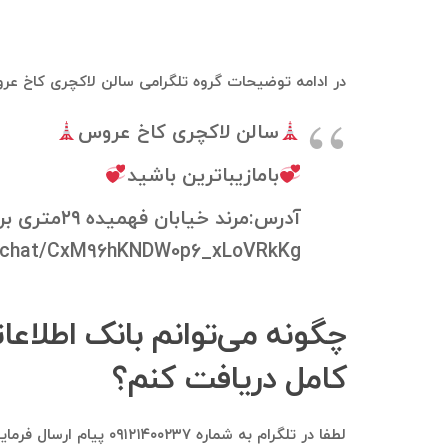
در ادامه توضیحات گروه تلگرامی سالن لاکچری کاخ عرو
سالن لاکچری کاخ عروس
بامازیباترین باشید
آدرس:مرند خیابان فهمیده ۲۹متری برق روبروی کوی معلم
oinchat/CxM96hKNDW0p6_xLoVRkKg
چگونه می‌توانم بانک اطلاع
کامل دریافت کنم؟
لطفا در تلگرام به شم