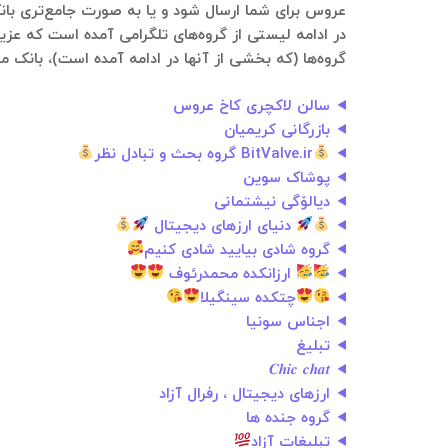
عروس برای شما ارسال شود و یا به صورت جامع‌تری بانک 
در ادامه لیستی از گروه‌های تلگرامی آمده است که عزی
گروه‌ها (که بخشی از آنها در ادامه آمده است)، بانک مو
سالن لاکچری کاخ عروس
بازرگانی کریمیان
BitValve.ir گروه بحث و تبادل نظر
پوشاک سوین
ديالۆگی نیشتمانی
دنیای ارزهای دیجیتال
گروه شادی بیایید شادی کنیم
ارزانکده محمدرئوف
چتکده سینگیلا
اجناس سونیا
تبلیغ
𝑪𝒉𝒊𝒄 𝒄𝒉𝒂𝒕
ارزهای دیجیتال ، رفرال آزاد
گروه جنده ها
تبلیغات آزاد