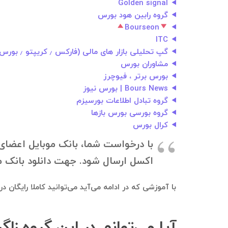
Golden signal
گروه رابین هود بورس
Bourseon
ITC
گپ تحلیلی بازار های مالی (فارکس ٫ کریپتو ٫ بورس ٫ بیتکوین ٫ طلا ٫ دلار ٫ خرید گروهی)
مشاوران بورس
بورس برتر ، فیوچرز
Bours News | بورس نیوز
گروه تبادل اطلاعات بورسیزم
گروه بورسی بورس بازها
کرال بورس
با درخواست شما، بانک موبایل اعضای 
اکسل ارسال شود. جهت دانلود بانک موبایل، به ۰۹۱۲۱۴۰۰۲۳۷ در تلگرام درخواستت
با آموزشی که در ادامه می‌آید می‌توانید کاملا رایگان 
آیا می‌توانم در این گروه 