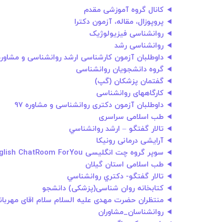
کانال گروه آموزشی مقدم
پروپوزال، مقاله، آزمون دکترا
روانشناسی فیزیولوژیک
روانشناسی رشد
داوطلبان آزمون کارشناسی ارشد روانشناسی و مشاوره 7
گروه دانشجویان روانشناسی
گفتمان پزشکان (گپ)
کارگاههای روانشناسی
داوطلبان آزمون دکتری روانشناسی و مشاوره 97
طب اسلامی سراسری
تالار گفتگو – ارشد روانشناسي
آرایشی درمانی رونیکا
سوپر گروه چت انگلیسی English ChatRoom ForYou
طب اسلامی استان گیلان
تالار گفتگو- دكتري روانشناسي
کتابخانه روان شناسی(پزشکی) دانشجو
منتظران حضرت مهدی علیه السلام سلام اقای مهربان
روانشناسان_مشاوران