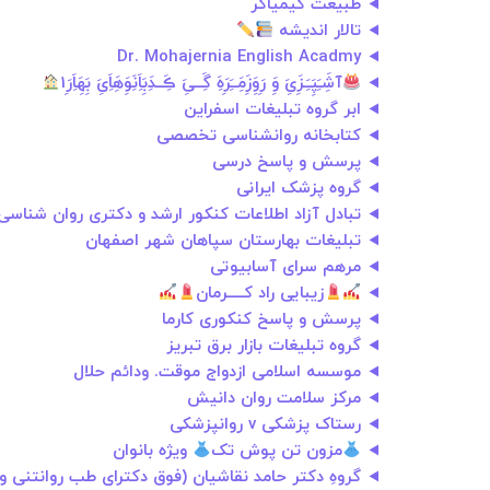
طبیعت کیمیاگر
تالار اندیشه
Dr. Mohajernia English Acadmy
آشَِـَِپَِـَِـزَِیَِ وَِ رَِوَِزَِمَِــَِرَِهَِ گَِــیَِ ڪَِــدَِبَِاَِنَِوَِهَِاَِیَِ بَِهَِاَِرَِ1
ابر گروه تبلیغات اسفراین
کتابخانه روانشناسی تخصصی
پرسش و پاسخ درسی
گروه پزشک ایرانی
تبادل آزاد اطلاعات کنکور ارشد و دکتری روان شناسی
تبلیغات بهارستان سپاهان شهر اصفهان
مرهم سرای آسابیوتی
زیبایی راد کـــــرمان
پرسش و پاسخ کنکوری کارما
گروه تبلیغات بازار برق تبریز
موسسه اسلامی ازدواج موقت. ودائم حلال
مرکز سلامت روان دانیش
رستاک پزشکی v روانپزشکی
مزون تن پوش تک
ویژه بانوان
گروهِ دکتر حامد نقاشیان (فوق دکترای طب روانتنی و 