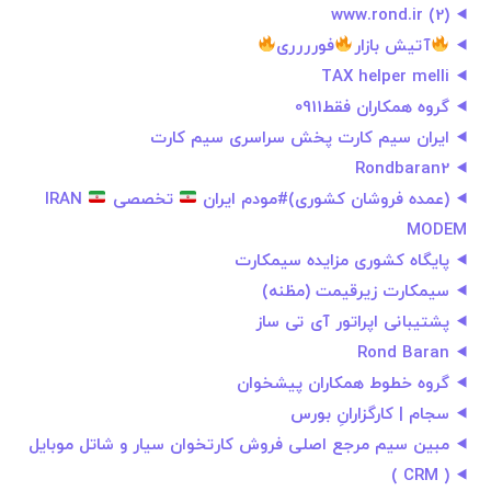
www.rond.ir (2)
آتیش بازار
فورررری
TAX helper melli
گروه همکاران فقط0911
ایران سیم کارت پخش سراسری سیم کارت
Rondbaran2
(عمده فروشان کشوری)#مودم ایران
تخصصی IRAN
MODEM
پایگاه کشوری مزایده سیمکارت
سیمکارت زیرقیمت (مظنه)
پشتیبانی اپراتور آی تی ساز
Rond Baran
گروه خطوط همکاران پیشخوان
سجام | کارگزارانِ بورس
مبین سیم مرجع اصلی فروش کارتخوان سیار و شاتل موبایل
( CRM )