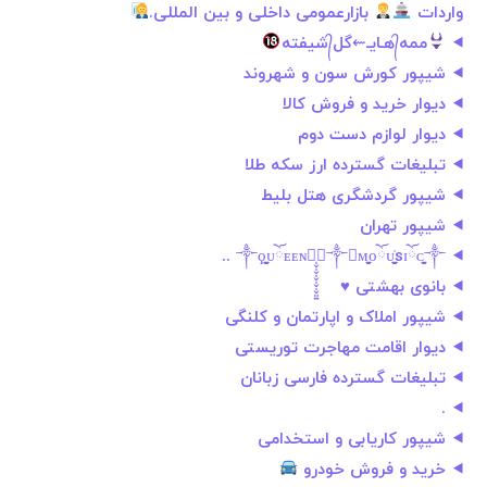
واردات
بازارعمومی داخلی و بین المللی.
ممه᭄هـایـ‌⇜گل᭄شیفته
شیپور کورش سون و شهروند
دیوار خرید و فروش کالا
دیوار لوازم دست دوم
تبلیغات گسترده ارز سکه طلا
شیپور گردشگری هتل بلیط
شیپور تهران
༒ϙ̩̬̩̬̩̬̩̬̩̬͈͍ᴜོᴇᴇɴོ̩̬̩̬̩̬̩̬̩̬͈͍＼༒／ᴍ̩̬̩̬̩̬̩͍̬ᴏོᴜ̩̬̩̬̩̬̩̬̩̬̩̬͍̬̍sɪོᴄ̩̬̩̬̩̬̩͍̬༒ ..
بانوی بهشتی ♥️
شیپور املاک و اپارتمان و کلنگی
دیوار اقامت مهاجرت توریستی
تبلیغات گسترده فارسی زبانان
.
شیپور کاریابی و استخدامی
خرید و فروش خودرو