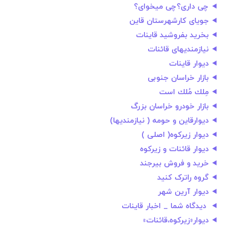
چی داری؟چی میخوای؟
جویای کارشهرستان قاین
بخرید بفروشید قاینات
نیازمندیهای قائنات
دیوار قاینات
بازار خراسان جنوبی
مِلك مُلك است
بازار خودرو خراسان بزرگ
دیوارقاین و حومه ( نیازمندیها)
دیوار زیرکوه( اصلی )
دیوار قائنات و زیرکوه
خرید و فروش بیرجند
گروه راترک کنید
دیوار آرین شهر
️ دیدگاه شما _ اخبار قاینات ️
دیوار«زیرکوه،قائنات»