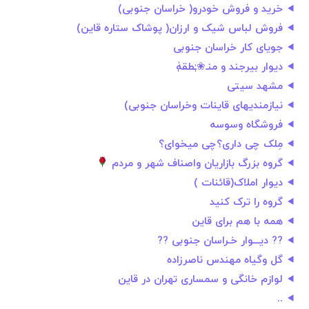
خريد و فروش خودرو( خراسان جنوبى)
فروش لباس شیک و ارزان( پوشاک ستاره قاین)
جویای کار خراسان جنوبی
دیوار بیرجند و منـ❀ـٰٖطقهٰٖ
مشهد سیتی
نیازمندیهای قاینات وخراسان جنوبی)
فروشگاه وسوسه
مِلک چی داری؟چی میخوای؟
گروه بزرگ بازاریان واصناف شهر و مردم
دیوار املاک(قائنات )
گروه را ترک کنید
همه با هم برای قاین
?? دیـــوار خـراسان جنوبی ??
گل وگیاه مهندس ناصرزاده
لوازم خانگی و سمساری تهران در قاین
..