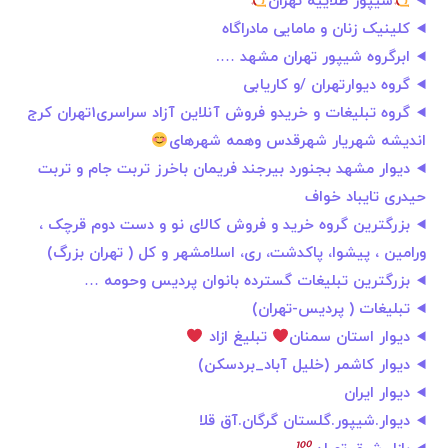
شیپور طلاییه تهران
کلینیک زنان و مامایی مادراگاه
ابرگروه شیپور تهران مشهد ….
گروه دیوارتهران /و کاریابی
گروه تبلیغات و خریدو فروش آنلاین آزاد سراسری1تهران کرج
اندیشه شهریار شهرقدس وهمه شهرهای
دیوار مشهد بجنورد بیرجند فریمان باخرز تربت جام و تربت
حیدری تایباد خواف
بزرگترین گروه خرید و فروش کالای نو و دست دوم قرچک ،
ورامین ، پیشوا، پاکدشت، ری، اسلامشهر و کل ( تهران بزرگ)
بزرگترین تبلیغات گسترده بانوان پردیس وحومه …
تبلیغات ( پردیس-تهران)
دیوار استان سمنان
تبلیغ ازاد
دیوار کاشمر (خلیل آباد_بردسکن)
دیوار ایران
دیوار.شیپور.گلستان گرگان.آق قلا