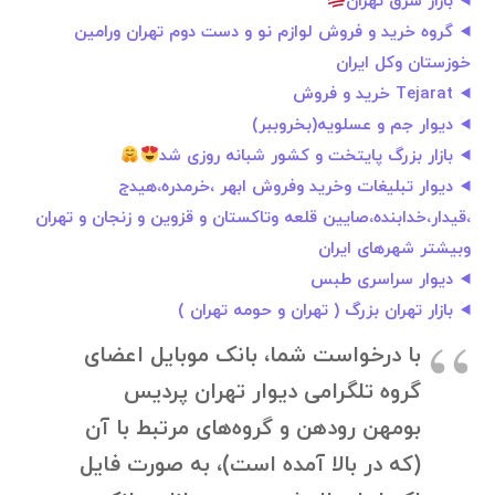
بازار شرق تهران
گروه خرید و فروش لوازم نو و دست دوم تهران ورامین
خوزستان وکل ایران
Tejarat خرید و فروش
دیوار جم و عسلویه(بخروببر)
بازار بزرگ پایتخت و کشور شبانه روزی شد
دیوار تبلیغات وخرید وفروش ابهر ،خرمدره،هیدج
،قیدار،خدابنده،صایین قلعه وتاکستان و قزوین و زنجان و تهران
وبیشتر شهرهای ایران
دیوار سراسری طبس
بازار تهران بزرگ ( تهران و حومه تهران )
با درخواست شما، بانک موبایل اعضای
گروه تلگرامی دیوار تهران پردیس
بومهن رودهن و گروه‌های مرتبط با آن
(که در بالا آمده است)، به صورت فایل