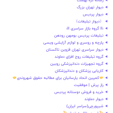
رسانه دره بهشت
دیوار تهران بزرگ
دیوار پردیس
《دیوار تبلیغات》
llı گروه بازار سراسری ıll
تبلیغات پردیس بومهن رودهن
پارچه و روسری و لوازم آرایشی ویسی
دیوار سراسری تهران قزوین تاکستان
گروه تبلیغات روح افزای دماوند
گروه تجهیزات دندانپزشکی روبین
کاریابی پزشکان و دندانپزشکان
کمپین اتحاد یارسانیان برای مطالبە حقوق شهروندی
راز پرش | موفقیت
خرید و فروش دوستانه پردیس
دیوار دماوند
شیپورچی(سراسر ايران)