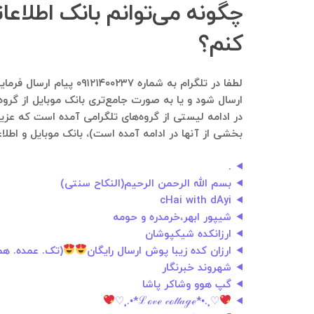
چگونه می‌توانم بانک اطلاعا
کنم؟
لطفا در تلگرام به شم
ارسال شود و یا به صورت جامع‌تری بانک موبایل از گروه
در ادامه لیستی از گروه‌های تلگرامی آمده است که عزیزا
بخشی از آنها در ادامه آمده است)، بانک موبایل و اطلاع
.
بسم الله الرحمن الرحیم(النکاح سنتی)
cHai with dAyi
شیپور ابهر،خرمدره و حومه
ارزانکده شیکپوشان
ارزان کده زیبا پوش ارسال رایگان
(تک. عمده. هم
شهروند خبرنگار
گپ هوو وشاکر پاشا
♡¸.•*ℒℴ𝓋ℯ 𝒸ℴ𝓉𝓉𝒶ℊℯ*•.¸♡