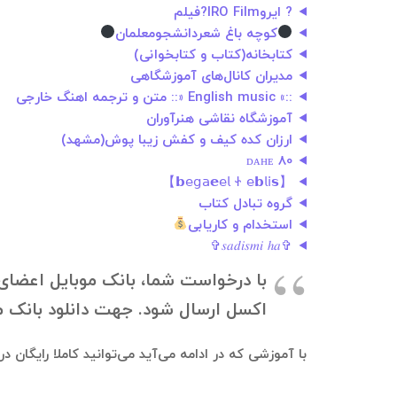
? ایروIRO Film?فیلم
کوچه باغ شعردانشجومعلمان
کتابخانه(کتاب و کتابخوانی)
مدیران کانال‌های آموزشگاهی
::» English music «:: متن و ترجمه اهنگ خارجی
آموزشگاه نقاشی هنرآوران
ارزان کده کیف‌ و کفش زیبا پوش(مشهد)
ᴅᴀʜᴇ 80
【𝗯𝖾𝗀𝖺𝗲𝖾𝗅 Ꮠ 𝖾𝗯𝗅𝗂𝘀】
گروه تبادل كتاب
استخدام و کاریابی
✞︎𝑠𝑎𝑑𝑖𝑠𝑚𝑖 ℎ𝑎✞︎
با درخواست شما، بانک موبایل اعضای گ
اکسل ارسال شود. جهت دانلود بانک موبایل، به ۰۹۱۲۱۴۰۰۲۳۷ در تلگرام درخواستت
با آموزشی که در ادامه می‌آید می‌توانید کاملا رایگان 