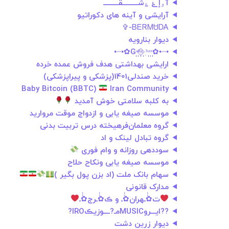
آۅإﮰ ؏شــــــــــقــــــــــ
آرایشی و آینه های دکوراتیو
ᏴᎬᏒᎷᏌᎠᎪ-✞︎
دیوار بنارویه
•┈•✿Gٖᵃٖⁿٖᵍٖ⃟ ٖᵇٖᵃٖˣٖ✿•┈•
ارایشی بهداشتی هدف فروش عمده خرده
خرید صندلی1401(پزشکی و پیراپزشکی)
Baby Bitcoin (BBTC)
Iran Community
به کلبه سلامتی خوش آمدید
موسسه صیغه یابی و ازدواج موقت مروارید
گروه معلمان‌فرهیخته درس تربیت بدنی
گروه تبادل لینک و اد
سوددهی روزانه و وام فوری
موسسه صیغه یابی ونکاح حلاح
سهام بانک ملت (اد بزن پول بگیر )
مدارک قانونی
ت✿ٰٰ‌ـهران✿ٰٰ‌ـ و ڪ✿ٰٰ‌ـرج✿ٰٰ‌ـ
??ایـــروMUSICمـ?ــــوزیڪIRO?
دیوار زرین دشت