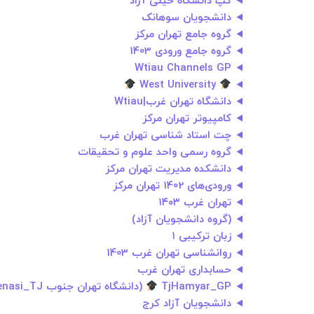
گپ دانشگاه خیلی آزاد
دانشجویان سوهانک
گروه جامع تهران مرکز
گروه جامع ورودی 1403
Wtiau Channels GP
West University
دانشگاه تهران غرب|Wtiau
کامپیوتر تهران مرکز
چت استاد شناسی تهران غرب
گروه رسمی واحد علوم و تحقیقات
دانشکده مدیریت تهران مرکز
ورودی‌های 1402 تهران مرکز
تهران غرب ۱۴۰۳
(گروه دانشجویان آزاد)
زبان ترکیبی ۱
روانشناسی تهران غرب 1403
حسابداری تهران غرب
TjHamyar_GP
(دانشگاه تهران جنوب OstadShenasi_TJ)
دانشجویان آزاد کرج