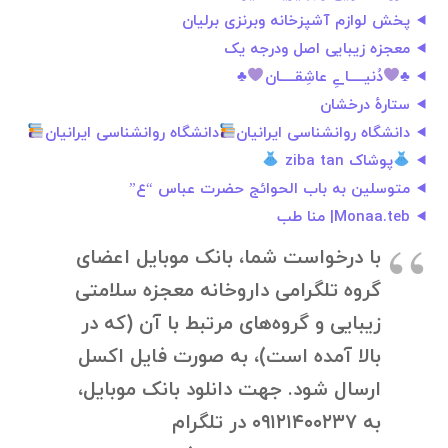
پخش لوازم آشپزخانه وبرنزی برلیان
معجزه زیبایی اصل ودرجه یک
♣️
دُنیـــــاےِ عاشِقـــــان
♣️
ستارهٔ درخشان
دانشگاه روانشناسی ایرانیان
دانشگاه روانشناسی ایرانیان
پوشاک ziba tan
متوسلین به باب الحوائج حضرت عباس “ع”
Monaa.teb| منا طب
با درخواست شما، بانک موبایل اعضای
گروه تلگرامی داروخانه معجزه سلامتی
زیبایی و گروه‌های مرتبط با آن (که در
بالا آمده است)، به صورت فایل اکسل
ارسال شود. جهت دانلود بانک موبایل،
به ۰۹۱۲۱۴۰۰۲۳۷ در تلگرام