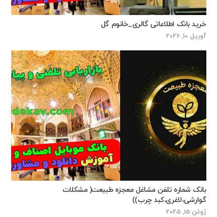
خرید بانک اطلاعاتی گالری_خانوم گل
آوریل 10, 2026
بانک شماره تلفن مشاغل معجزه طبیعت( مشکلات
گوارشی،لاغری،کبد چرب))
ژوئن 15, 2025