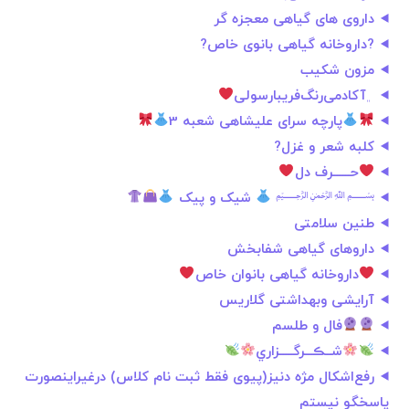
داروی های گیاهی معجزه گر
?داروخانه گیاهی بانوی خاص?
مزون شکیب
﮼آکادمی‌رنگ‌فریبا‌رسولی
پارچه سرای علیشاهی شعبه 3
کلبه شعر و غزل?
حــــــرف دل
﷽
شیک و پیک
طنین سلامتی
داروهای گیاهی شفابخش
داروخانه گیاهی بانوان خاص
آرایشی وبهداشتی گلاریس
فال و طلسم
شــڪـــرگـــــزاري
رفع‌اشکال مژه دنیز(پیوی فقط ثبت نام کلاس) درغیراینصورت
پاسخگو نیستم