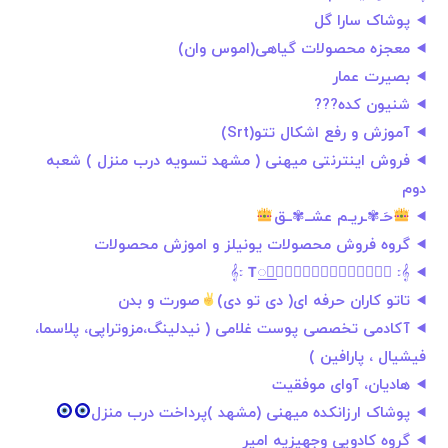
پوشاک سارا گل
معجزه محصولات گیاهی(اموس وان)
️بصيرت عمار
شنیون کده???
آموزش و رفع اشکال تتو(Srt)
فروش اینترنتی میهنی ( مشهد تسویه درب منزل ) شعبه
دوم
حَـ✾ـریـم عشــ✾ــق
گروه فروش محصولات يونيلز و اموزش محصولات
𝄞꧇ 𝝩꯭𝝤꯭𝝦⧀⦷⧁𝝡꯭𝗨꯭𝗦𝗜꯭𝗖 ꧇𝄞
تاتو کاران حرفه ای( دی تو دی)
صورت و بدن
آکادمی تخصصی پوست غلامی ( نیدلینگ،مزوتراپی، پلاسما،
فیشیال ، پارافین )
هادیان، آوای موفقیت
پوشاک ارزانکده میهنی (مشهد )پرداخت درب منزل
گروه کادویی وجهیزیه امیر