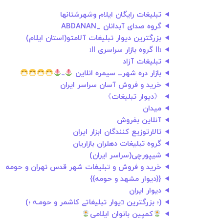
تبلیغات رایگان ایلام وشهرشتانها
گروه صدای آبدانان _ABDANAN
بزرگترین دیوار تبلیغات آلامتو(استان ایلام)
llı گروه بازار سراسری ıll
تبلیغات آزاد
بازار دره شهرـــ سیمره انلاین
ــ
خرید و فروش آسان سراسر ایران
《دیوار تبلیغات》
میدان
آنلاین بفروش
تالارتوزیع کنندگان ابزار ایران
گروه تبلیغات دهلران بازاریان
شیپورچی(سراسر ايران)
خرید و فروش و تبلیغات شهر قدس تهران و حومه
{{دیوار مشهد و حومه}}
دیوار ایران
(؛ بزرگترین בیوار تبلیغاتے کاشمر و حومـہ ؛)
کمپین بانوان ایلامی