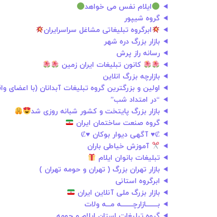
ایلام نفس می خواهد
گروه شیپور
ابرگروه تبلیغاتی مشاغل سراسرایران
بازار بزرگ دره شهر
رسانه راز پرش
کانون تبلیغات ایران زمین
بازارچه بزرگ انلاین
اولین و بزرگترین گروه تبلیغات آبدانان (با اعضای وا
“در امتداد شب”
بازار بزرگ پایتخت و کشور شبانه روزی شد
گروه صنعت ساختمان ایران
₡♥ آگهی دیوار بوکان ♥₡
آموزش خیاطی باران
تبلیغات بانوان ایلام
بازار تهران بزرگ ( تهران و حومه تهران )
ابرگروه استانی
بازار بزرگ ملی آنلاین ایران
بــــــــازارچــــــــه مـــه ولات
گروه تبلیغات استان ایلام و حومه