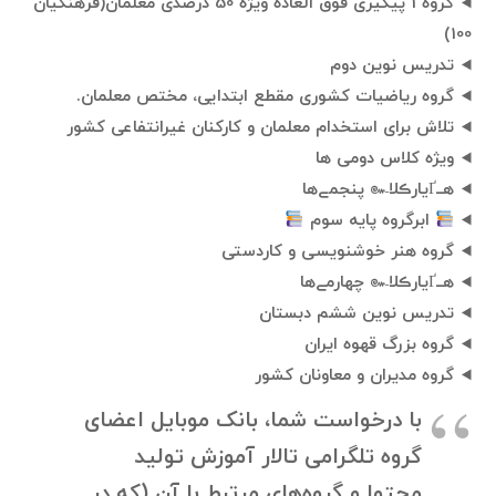
گروه 1 پیگیری فوق العاده ویژه 50 درصدی معلّمان(فرهنگیان
100)
تدریس نوین دوم
گروه ریاضیات کشوری مقطع ابتدایی، مختص معلمان.
تلاش برای استخدام معلمان و کارکنان غیرانتفاعی کشور
ویژه کلاس دومی ها
هــҐیارڪلا๛ پنجمےها
ابرگروه پایه سوم
گروه هنر خوشنویسی و کاردستی
هــҐیارڪلا๛ چهارمےها
تدریس نوین ششم دبستان
گروه بزرگ قهوه ایران
گروه مدیران و معاونان کشور
با درخواست شما، بانک موبایل اعضای
گروه تلگرامی تالار آموزش تولید
محتوا و گروه‌های مرتبط با آن (که در