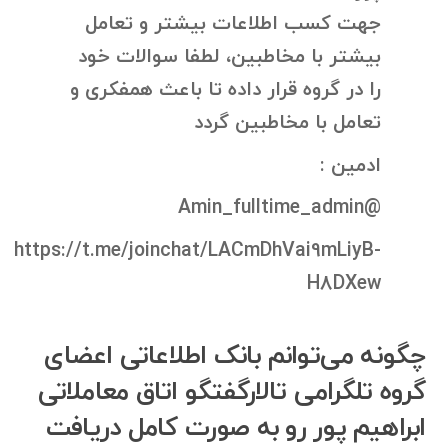
جهت كسب اطلاعات بيشتر و تعامل
بيشتر با مخاطبين، لطفا سوالات خود
را در گروه قرار داده تا باعث همفكرى و
تعامل با مخاطبين گردد
ادمین :
@Amin_fulltime_admin
https://t.me/joinchat/LACmDhVai9mLiyB-
H8DXew
چگونه می‌توانم بانک اطلاعاتی اعضای
گروه تلگرامی تالارگفتگو اتاق معاملاتی
ابراهیم پور رو به صورت کامل دریافت