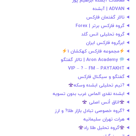
معاملات آبشده ابراهیم پور
ADVAN | آبشده
تالار گفتمان فارکس
گروه فارکس برتر | Forex
گروه تحلیلی انس گلد
ابرگروه فارکس ایران
مجموعه فارکس کهکشان 1
Aron Academy | تالار گفتگو
VIP – ? – FM – PAYTAKHT
گفتگو و سیگنال فارکس
?تیم تحلیلی ابشده وسکه
ابشده نقدی الماس غرب بدون تسویه
اتاق اُنس اصلی
?گروه خصوصی تبادل بازار طلا? و ارز
هرات تهران سلیمانیه
گروه تحلیل طلا راد