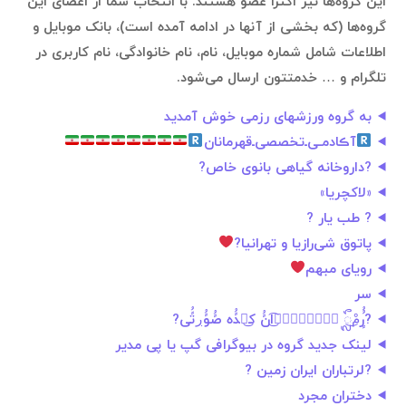
این گروه‌ها نیر اکثرا عضو هستند. با انتخاب شما از اعضای این
گروه‌ها (که بخشی از آنها در ادامه آمده است)، بانک موبایل و
اطلاعات شامل شماره موبایل، نام، نام خانوادگی، نام کاربری در
تلگرام و … خدمتتون ارسال می‌شود.
به گروه ورزشهای رزمی خوش آمدید
آڪادمـی‌ـ‌تخصصی‌ـ‌قهرمانان
?داروخانه گیاهی بانوی خاص?
«لاکچریا»
? طب یار ?
پاتوق شی‌رازیا و تهرانیا?
رویای مبهم
سر
?ٍُُرمْ͜ᬼ ۪۪۪۪ٞٞٞٞ͜͡انًُ کᬼ͜دًُه صًُوًُڔتًُی?
لینک جدید گروه در بیوگرافی گپ یا پی مدیر
?لرتباران ایران زمین ?
دختران مجرد