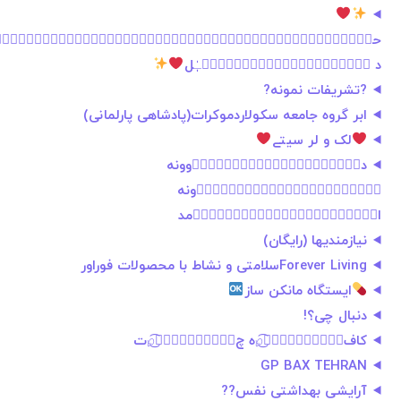
حـٰٖٜ۬ـٰٰٖٖٜ۬ـٰٰٰٖٖٖٜ۬ـٰٰٰٰٖٖٖٖٜ۬ـٰٰٰٖٖٖٜ۬ـٰٖٖٜ
د ـٰٖٜ۬ـٰٰٖٖٜ۬ـٰٰٰٖٖٖٜ۬ـٰٰٰٰٖٖٖٖٜل
?تشریفات نمونه?
ابر گروه جامعه سکولاردموکرات(پادشاهی پارلمانی)
لک و لر سیتے
دیَ۪۪ٜ۪۪۪۪ٜؒؔؔ❀َ۪۪ٜ۪ؒؔوونه
خَ۪۪ٜ۪۪۪۪ٜؒؔؔ❀َ۪۪ٜ۪۪۪ؒؔونه
احَ۪۪ٜ۪۪۪۪ٜؒؔؔ❀َ۪۪ٜ۪۪۪ؒؔمد
نیازمندیها (رایگان)
Forever Livingسلامتی و نشاط با محصولات فوراور
ایستگاه مانکن ساز
دنبال چی؟!
کاف✫ٜٜٜٜٜٜٜٜٜ͜͡℘ه چ✫ٜٜٜٜٜٜٜٜٜ͜͡℘ت
GP BAX TEHRAN
آرایشی بهداشتی نفس??