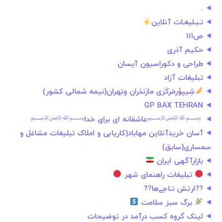
.
تـبـلیغـات آنلاین
ص111
حکیم آذری
طراحی و دکوراسیون آیسان
تبلیغات آزاد
شِیپوُرمَرکَزی مازَندَران وتِهران(نیمه شمالی کشور)
GP BAX TEHRAN
‌ ﷽عاشقانه ای برای خدا﷽ ‌
آسان خریدآنلاین مهاباد(کاریابی و املاک تبلیغات مشاغل و
سمساری(سابق)
بازارآگهی ایران
تبلیغات راهنمای شهر
??ارتش تـاجےها??
برگ سبز سلامت
لینک گروه کسب درآمد در توضیحات