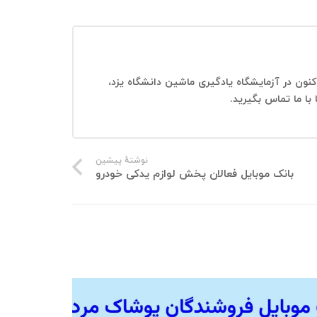
 هستم و در حال حاضر دانشیار دانشکده مهندسی کامیپیوتر دانشگاه یزد هستم. از سال ۱۳۹۵ تاکنون در آزمایشگاه یادگیری ماشین دانشگاه یزد،
 با ما تماس بگیرید.
نوشتهٔ پیشین
بانک موبایل فعالان پخش لوازم یدکی خودرو