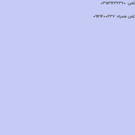
لفن:
03531232360
لفن همراه:
09121400237