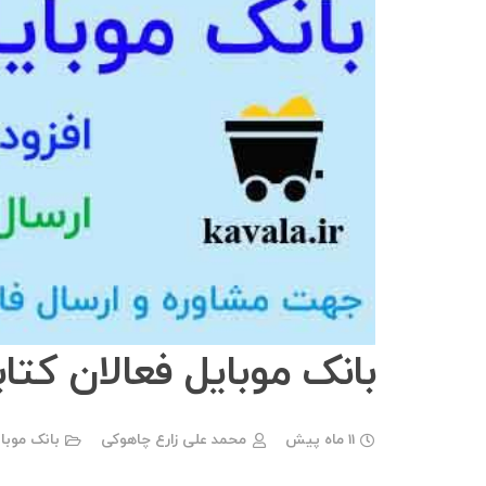
بانک موبایل فعالان کتا
11 ماه پیش
محمد علی زارع چاهوکی
بانک موبا