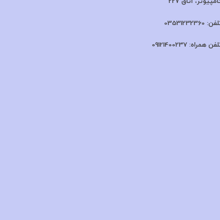
امپیوتر، اتاق 227
لفن:
03531232360
لفن همراه:
09121400237