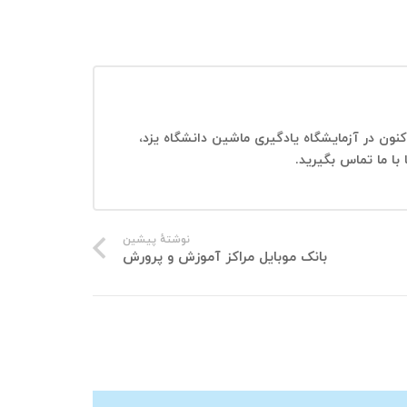
 هستم و در حال حاضر دانشیار دانشکده مهندسی کامیپیوتر دانشگاه یزد هستم. از سال ۱۳۹۵ تاکنون در آزمایشگاه یادگیری ماشین دانشگاه یزد،
 با ما تماس بگیرید.
نوشتهٔ پیشین
بانک موبایل مراکز آموزش و پرورش