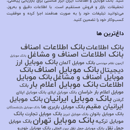
کنید. بانک موبایل و اطلاعات ایران ابزار مناسبی برای بازاریابی پیامکی،
تحقیقات بازار و فروش مستقیم است. با اطلاعات دقیق و به‌روز،
می‌توانید تبلیغات خود را به صورت هدفمند اجرا کرده و موفقیت
کسب‌وکار خود را تضمین کنید.
داغ‌ترین ها
بانک اطلاعات اصناف
بانک اطلاعات
بانک اطلاعات اصناف و مشاغل
بانک موبایل
بانک موبایل ارز
بانک موبایل آلمان
آزمون نظام مهندسی
بانک موبایل اصناف
بانک
دیجیتال
موبایل اصناف و مشاغل
بانک موبایل
بانک موبایل اعلام بار
اطلاعات
بانک
موبایل اعلام بار خراسان
بانک موبایل اپلای
بانک موبایل اپلای
بانک موبایل ایرانیان
بانک موبایل
گرفتن
ایرانیان مقیم
بانک موبایل باربری ها
بانک موبایل بازنشستگان
بانک
بانک موبایل تجارت
بانک موبایل بانوان
بانک موبایل تبریز
بانک موبایل تهران
موبایل ترکیه
بانک موبایل
حمل نقل
بانک موبایل خودرو
بانک موبایل حمل نقل بین المللی