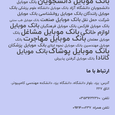
بانک موبایل دانشجویان
بانک موبایل
بانک
دانشجویان دانشگاه آزاد
بانک موبایل دانشگاه علوم پزشکی
بانک موبایل روانشناسی
موبایل رانندگان
بانک موبایل
بانک موبایل صنعت
شرکت حمل نقل
بانک موبایل طب سنتی
بانک موبایل
بانک موبایل فارکس
بانک موبایل فرهنگیان
بانک موبایل مشاغل
لوازم خانگی
بانک
بانک موبایل مهاجرت
موبایل معلمان
بانک
بانک موبایل پزشکان
موبایل مهندسین
بانک موبایل نحوه اپلای
بانک موبایل پوشاک
بانک موبایل
کانادا
بانک موبایل گرفتن پذیرش
ارتباط با ما
آدرس:
یزد، بلوار دانشگاه، دانشگاه یزد،
دانشکده مهندسی کامپیوتر،
اتاق 227
تلفن:
03531232360
تلفن همراه:
09121400237