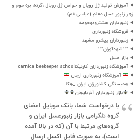
آموزش تولید ژل رویال و خواص ژل رویال ،گرده، بره موم و
زهر زنبور عسل معلم (عباسی قم)
زنبورداران هشترودوحومه
فروشگاه زنبورداری
زنبورداران پیشرو مشهد
°°°شهدآوران°°°
بازار عسل
آموزشگاه زنبورداران کارنیکاcarnica beekeeper ‌school️
آموزشگاه زنبورداری ارجان
همبستگی کشاورزان ایران _هکا
بازار زنبورداران آذربایجان
با درخواست شما، بانک موبایل اعضای
گروه تلگرامی بازار زنبورعسل ایران و
گروه‌های مرتبط با آن (که در بالا آمده
است)، به صورت فایل اکسل ارسال