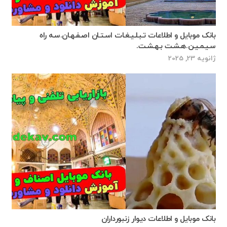
بانک موبایل و اطلاعات تـبـلـیـغـات اسـتـان اصـفـهـان.سـه راه
سـیـمـیـن.هـشـت بـهـشـت.
ژانویه 23, 2025
بانک موبایل و اطلاعات دیوار زنبورداران