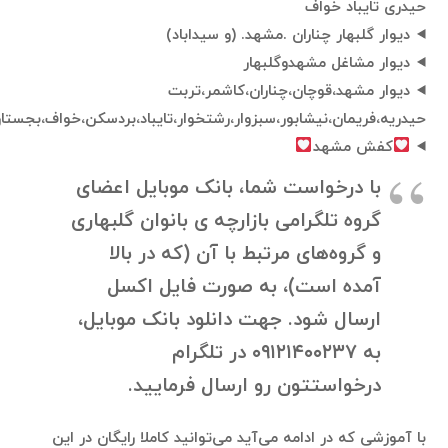
حیدری تایباد خواف
دیوار گلبهار چناران .مشهد. (و سیداباد)
دیوار مشاغل مشهدوگلبهار
دیوار مشهد،قوچان،چناران،کاشمر،تربت
حیدریه،فریمان،نیشابور،سبزوار،رشتخوار،تایباد،بردسکن،خواف،بجست
کفش مشهد
با درخواست شما، بانک موبایل اعضای
گروه تلگرامی بازارچه ی بانوان گلبهاری
و گروه‌های مرتبط با آن (که در بالا
آمده است)، به صورت فایل اکسل
ارسال شود. جهت دانلود بانک موبایل،
به ۰۹۱۲۱۴۰۰۲۳۷ در تلگرام
درخواستتون رو ارسال فرمایید.
با آموزشی که در ادامه می‌آید می‌توانید کاملا رایگان در این