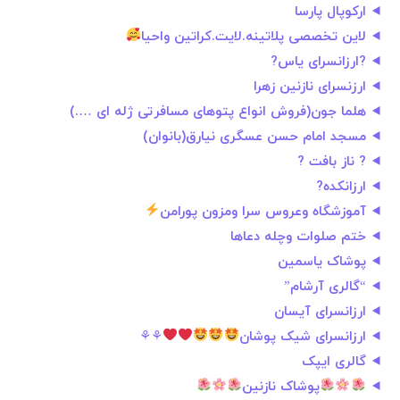
ارکوپال پارسا
لاین تخصصی پلاتینه.لایت.کراتین واحیا
?ارزانسرای یاس?
ارزنسرای نازنین زهرا
⁨هلما جون(فروش انواع پتوهای مسافرتی ژله ای ….)
مسجد امام حسن عسگری نیارق(بانوان)
? ناز بافت ?
ارزانکده?
آموزشگاه وعروس سرا ومزون پورامن
ختم صلوات وچله دعاها
پوشاک یاسمین
“گالری آرشام”
ارزانسرای آیسان
ارزانسرای شیک پوشان
⚘⚘
گالری ایپک
پوشاک نازنین