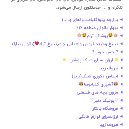
تلگرام و … خدمتتون ارسال می‌شود.
بازارچه پتو(گلبافت٫ژله‌ای و….)
دیوار بانوان منطقه ۱۶?
پوشاک آرام
تبلیغ وخرید فروش واهدایی چت,تبلیغ آزاد
(بانوان نیارا)
? حس خوب?
ارزان سرای شیک پوشان
ظروف زیبا
اجناس دکوری شیک(برنز)
آشپزی کدبانوها
مزون بچه های فسقلی
♡بوتیک دنیز♡
فروشگاه پالتار
ارزانسرای لوازم خانگی
ظروف زیبا