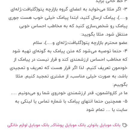
۳ خط خالی بزاید
۳- اگر مثلا می‌خواید به اعضای گروه بازارچه پتو(گلبافت٫ژله‌ای
و….)، پیامک ارسال کنید، ابتدا پیامک خیلی خوب هست جوری
پیامک رو شخص‌سازی کنید که به مخاطب احساس خوبی
منتقل شود. مثلا بگویید:
عضو محترم بازارچه پتو(گلبافت٫ژله‌ای و….)، سلام
۴- حتما توصیه می‌شود که متن پیامک به گونه‌ای تهیه شود
که مخاطب احساس ارزشمندی کند و قرار نیست در پیامک از
خودمون تعریف کنیم. لذا اگر قرار هست که تعریف و تمجیدی
باشد، به صورت خیلی مناسب، از مشتری تمجید کنیم. مثلا
بگوییم:
ما در کارواشمون، قدر ارزشمندی خودروی شما رو می‌دونیم ….
۵- همچنین حتما انتهای پیامک با شماره تماس یا لینکی به
سایت یا … تمام شود
بانک موبایل بانوان
,
بانک موبایل پوشاک
,
بانک موبایل لوازم خانگی