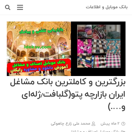
بانک موبایل و اطلاعات
بزرگترین و کاملترین بانک مشاغل
ایران بازارچه پتو(گلبافت٫ژله‌ای
و….)
2 ماه پیش
محمد علی زارع چاهوکی
بانک موبایل اصناف و مشاغل