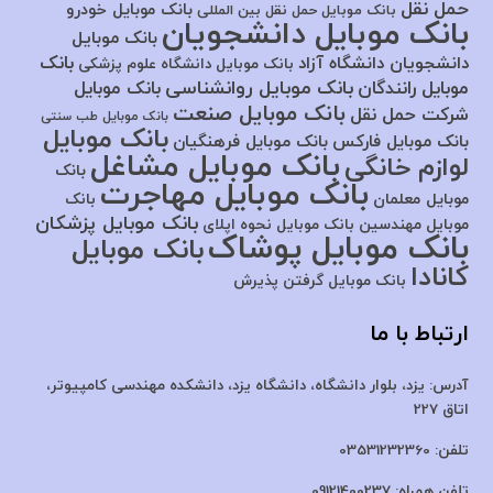
حمل نقل
بانک موبایل خودرو
بانک موبایل حمل نقل بین المللی
بانک موبایل دانشجویان
بانک موبایل
بانک
دانشجویان دانشگاه آزاد
بانک موبایل دانشگاه علوم پزشکی
بانک موبایل روانشناسی
موبایل رانندگان
بانک موبایل
بانک موبایل صنعت
شرکت حمل نقل
بانک موبایل طب سنتی
بانک موبایل
بانک موبایل فارکس
بانک موبایل فرهنگیان
بانک موبایل مشاغل
لوازم خانگی
بانک
بانک موبایل مهاجرت
موبایل معلمان
بانک
بانک موبایل پزشکان
موبایل مهندسین
بانک موبایل نحوه اپلای
بانک موبایل پوشاک
بانک موبایل
کانادا
بانک موبایل گرفتن پذیرش
ارتباط با ما
آدرس:
یزد، بلوار دانشگاه، دانشگاه یزد،
دانشکده مهندسی کامپیوتر،
اتاق 227
تلفن:
03531232360
تلفن همراه:
09121400237