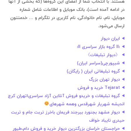
هستند. با انتخاب شما از اعضای این گروه‌ها (که بخشی از آنها
در ادامه آمده است)، بانک موبایل و اطلاعات شامل شماره
موبایل، نام، نام خانوادگی، نام کاربری در تلگرام و … خدمتتون
ارسال می‌شود.
ایران دیوار
llı گروه بازار سراسری ıll
《دیوار تبلیغات》
شیپورچی(سراسر ايران)
گروه تبلیغاتی ایران ( رایگان)
دیوار تهران بزرگ
Tejarat خرید و فروش
گروه تبلیغات و خریدو فروش آنلاین آزاد سراسری1تهران کرج
اندیشه شهریار شهرقدس وهمه شهرهای
دیوار مشهد بجنورد بیرجند فریمان باخرز تربت جام و تربت
حیدری تایباد خواف
حراجستان خراسان بزرگترین دیوار خرید و فروش دام،طیور