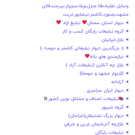
وسایل نقلیه،طلا منزل،ویلا،سبزوار،بیرجند،قائن
مشهد،بجنورد،کاشمر،نیشابور،تربت
دیوار استان سمنان
تبلیغ ازاد
گروه تبلیغات رایگان کسب‌ و کار
بازار،ایرانیان
(؛ بزرگترین בیوار تبلیغاتے کاشمر و حومـہ ؛)
نیازمندی های بانه
بازار چه آنلاین (تبلیغات آزاد )
{{دیوار مشهد و حومه}}
آزادانه
دیوار ایران سراسری
تبلیغات اصناف و مشاغل نوین کشور
گروه شیپور
دیوار بزرگ نشتیفان(خراسان)
بازارچه آذربایجان غربی و شرقی
تبلیغات رایگان