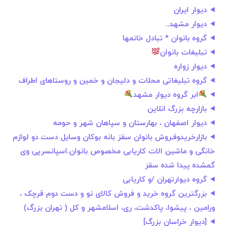
دیوار ایران
دیوار مشهد..
گروه بانوان * تبادل خانمها
تبلیغات بانوان
دیوار زواره
گروه تبلیغاتی محلات و دلیجان و خمین و روستاهای اطراف
ابر گروه دیوار مشهد
بازارچه بزرگ انلاین
دیوار اصفهان ، بهارستان و سپاهان شهر و حومه
بازارخریدوفـروش بانوان سقز بانه بوکان وسایل دست دو لوازم
خانگی و ماشین الات کاریابی مخصوص بانوان.اسپانسرپی وی
گمشده پیدا شده سقز
گروه دیوارتهران /و کاریابی
بزرگترین گروه خرید و فروش کالای نو و دست دوم قرچک ،
ورامین ، پیشوا، پاکدشت، ری، اسلامشهر و کل ( تهران بزرگ)
[دیوار خراسان بزرگ]