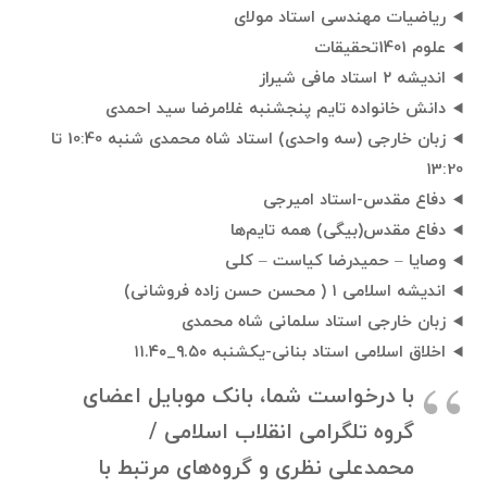
ریاضیات مهندسی استاد مولای
علوم 1401تحقیقات
اندیشه ۲ استاد مافی شیراز
دانش خانواده تایم پنجشنبه غلامرضا سید احمدی
زبان خارجی (سه واحدی) استاد شاه محمدی شنبه 10:40 تا
13:20
دفاع مقدس-استاد امیرجی
دفاع مقدس(بیگی) همه تا‌یم‌ها
وصایا – حمیدرضا کیاست – کلی
اندیشه اسلامی ۱ ( محسن حسن زاده فروشانی)
زبان خارجی استاد سلمانی شاه محمدی
اخلاق اسلامی استاد بنانی-یکشنبه ۹.۵۰_۱۱.۴۰
با درخواست شما، بانک موبایل اعضای
گروه تلگرامی انقلاب اسلامی /
محمدعلی نظری و گروه‌های مرتبط با