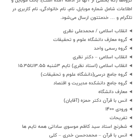
گروه‌ها (که بخشی از آنها در ادامه آمده است)، بانک موبایل و
اطلاعات شامل شماره موبایل، نام، نام خانوادگی، نام کاربری در
تلگرام و … خدمتتون ارسال می‌شود.
انقلاب اسلامی / محمدعلی نظری
گروه معارف دانشگاه علوم و تحقیقات
گروه رسمی واحد
انقلاب اسلامی – دکتر نظری
انقلاب اسلامی (استاد نظری) تایم ۳شنبه ۱۳.۵۵تا۱۵.۳۵
گروه جامع درسی(دانشگاه علوم و تحقیقات)
گروه جامع دانشکده مدیریت و اقتصاد
معارف دانشگاه
انس با قرآن دکتر حمزه (آقایان)
ورودی 1400
تفریحات
شطرنج استاد سید کاظم موسوی ساداتی همه تایم ها
انس با قرآن – محمدحسن خدری – کلی