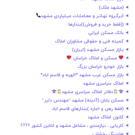
(مشهد مِلک)
اَبَـرگـروه تهـاتـر و معـامـلـات میـلیاردی مشهد
((فقط خرید و فروش))بندارها
بانک مسکن ایرانی
کمیته فنی و حقوقی مشاوران املاک
بـازار مسـکن مشهـد (ایـران)
مسکن و املاک خراسان
بازار خودرو خراسان بزرگ
بازار مسکن غرب مشهد *الهیه و قاسم اباد*
املاک سراسری مشهد
دفاتر املاک سراسری مشهد
مسکن یابان (آدینه) مشهد “مهندس دلیر”
(فقط رهن و اجاره )بندارهای قاسم اباد
کانون املاک مشهد
کاریابی ، نیازمندی ، مشاغل مشهد و انلاین کشور ????
هلدینگ رخشانی