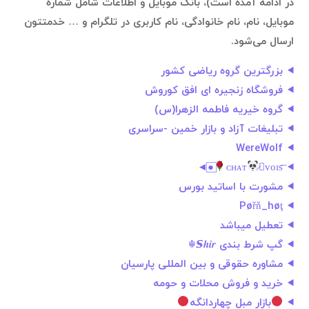
در ادامه آمده است)، بانک موبایل و اطلاعات شامل شماره
موبایل، نام، نام خانوادگی، نام کاربری در تلگرام و … خدمتتون
ارسال می‌شود.
بزرگترین گروه ریاضی کشور
فروشگاه زنجیره‌ ای افق‌ کوروش
گروه خیریه فاطمه الزهرا(س)
تبلیغات آزاد و بازار خمین -سراسری
WereWolf
⃞●◄
ᴄʜᴀᴛ
̷ᴠᴏɪs͞
مشورت با اساتید بورس
Pøřň_høţ
تعطیل میباشد
گپ شرط بندی 𝙎𝒉𝒊𝒓☬
مشاوره حقوقی و بین المللی پارسیان
خرید و فروش محلات و حومه
بازار مبل چهاردانگه