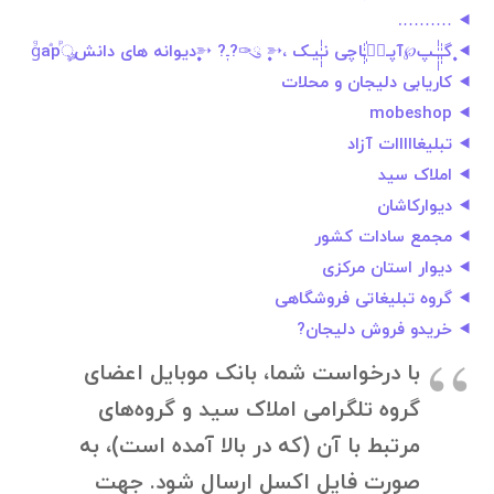
……….
۪۪ٜٖٜ۪۪ٜٖگـٰٰٖٖـٰٰٰٖٖٖٖـپ℘آپـूٰٰٖـٰٰٖٖاچی نـٰٰٰٖٖٖیـک ،➳۪۪ٜٖٜ۪۪ٜٖ ུ✑?ـٖٜ? ➳۪۪ٜٖٜ۪۪ٜٖٜ۪۪ٜٖٜٖدیوانه های دانشৣⷬgᷚaⷶp
کاریابی دلیجان و محلات
mobeshop
تبلیغااااات آزاد
املاک سید
دیوارکاشان
مجمع سادات کشور
دیوار استان مرکزی
گروه تبلیغاتی فروشگاهی
خریدو فروش دلیجان?
با درخواست شما، بانک موبایل اعضای
گروه تلگرامی املاک سید و گروه‌های
مرتبط با آن (که در بالا آمده است)، به
صورت فایل اکسل ارسال شود. جهت