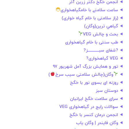
انجمن خگخ دکتر زرین آذر
ساعت سلامتے با خامگیاهخواری
(راز سلامتی با خام گیاه خواری)
گياهي ترين(وگان)
بحث و چالش VEG
طب سنتی با خام گیاهخواری
?شفای سبـــــــــــــز?
VEG گیاهخواری?
تور و همایش بزرگ آمل شهریور ۹۷
وگان(چالش سلامتی سیب سرخ
)
روزنه ای بسوی نور با خگخ
دوستان سبز
سرای سلامت خگخ ایرانیان
سوالات رایج در گیاهخواری VEG
انجمن درمان کنسر با خگخ
وگان فایندر | وگان یاب