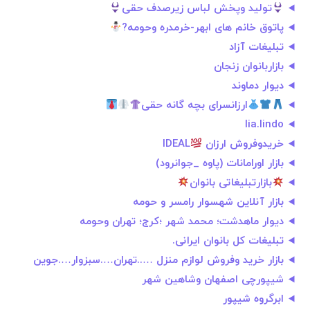
تولید وپخش لباس زیرصدف حقی
پاتوق خانم های ابهر-خرمدره وحومه?
تبلیغات آزاد
بازاربانوان زنجان
دیوار دماوند
ارزانسرای بچه گانه حقی
lia.lindo
خریدوفروش ارزان
بازار اورامانات (پاوه _جوانرود)
بازارتبلیغاتی بانوان
بازار آنلاین شهسوار رامسر و حومه
دیوار ماهدشت؛ محمد شهر ؛کرج؛ تهران وحومه
تبلیغات کل بانوان ایرانی.
بازار خرید وفروش لوازم منزل …..تهران….سبزوار….جوین
شیپورچی اصفهان وشاهین شهر
ابرگروه شيپور