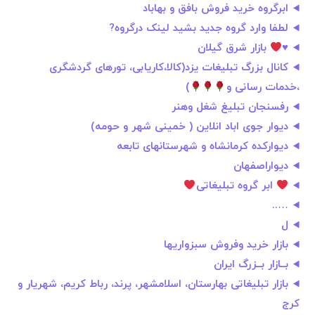
ابرگروه خرید فروش بافق و بهاباد
لطفا وارد گروه جدید بشید لینک درگروه?
♥
بازار شرق گیلان
کانال بزرگ تبلیغات یزد(کالا،کاریابی، تورهای گردشگری
،خدمات رسانی و
)
رفسنجان تبلیغ شغل وهنر
دیوار جوی اباد انلاین ( خمینی شهر و حومه)
دیوارکده کرمانشاه و شهرستانهای تابعه
دیواراصفهان
ابر گروه تبلیغاتی
…..
ل
بازار خرید وفروش سبزواریها
بــازار بــزرگ ایران
بازار تبلیغاتی بهارستان، اسلامشهر، پرند، رباط کریم، شهریار و
کرج