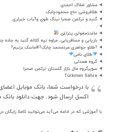
مشاور املاک احمدی
طلافروشی حاج محمودچابک
گنبد و ترکمن صحرا نینگ طوی وآیات خبرلری
.
ماغتئمغولئ پئراغئ
باریابی و مسافریابی. مراوه تپه کلاله گنبد به جاده 
?طلاو جواهری مردمحمد چابک?#ماسک بزنیم?
طلای نامی
گروه همدلی
سوپرگروه مال بازار گلستان ترکمن صحرا
Türkmen Sähra
با درخواست شما، بانک موبایل اعضای گ
اکسل ارسال شود. جهت دانلود بانک موبایل، به ۰۹۱۲۱۴۰۰۲۳۷ در تلگرام درخواستت
با آموزشی که در ادامه می‌آید می‌توانید کاملا رایگان 