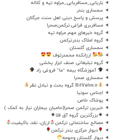
باریابی_مسافریابی_مراوه تپه و کلاله
سمساری بندر
پرسش و پاسخ دینی اهل سنت جرگلان
مسافربری ‌فراغی‌.ترکمن‌صحرا‌
گروه خبرهای مهم مراوه تپه
گروه املاک بندرترکمن
سمساری گلستان
ارزانکده محمدرئوف
گروه تبلیغاتی صنف ابزار پخشی
آموزشگاه بیمه “ما” فروغی راد
سمساری صحرا
BitValve.ir گروه بحث و تبادل نظر
اجناس سونیا
پوشاک خاص
خیرین ترکمن صحرا(حامیان بیماران نیاز به کمک )
بزرگترین گروه آق قلا
مصالح ساختمانی ترکمن
ارزان، نقد، باکیفیت
دیوار مرکزی بندر ترکمن
دیوار گلستان وحومه